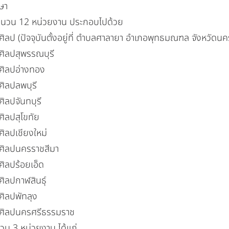
ษา
12 หน่วยงาน ประกอบไปด้วย
ศิลป
(ปัจจุบันตั้งอยู่ที่ ตำบลศาลายา อำเภอพุทธมณฑล จังหวัดน
ศิลปสุพรรณบุรี
ศิลปอ่างทอง
ศิลปลพบุรี
ิลปจันทบุรี
ศิลปสุโขทัย
ศิลปเชียงใหม่
ฏศิลปนครราชสีมา
ศิลปร้อยเอ็ด
ศิลปกาฬสินธุ์
ศิลปพัทลุง
ฏศิลปนครศรีธรรมราช
3 หน่วยงาน ได้แก่