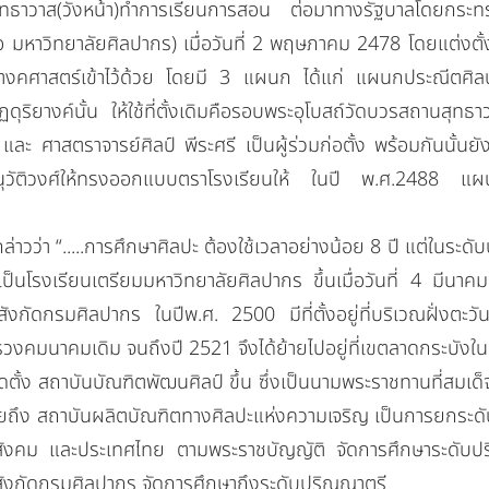
ุทธาวาส(วังหน้า)ทำการเรียนการสอน ต่อมาทางรัฐบาลโดยกระทร
คือ มหาวิทยาลัยศิลปากร) เมื่อวันที่ 2 พฤษภาคม 2478 โดยแต่งตั
ิยางคศาสตร์เข้าไว้ด้วย โดยมี 3 แผนก ได้แก่ แผนกประณีต
ิยางค์นั้น ให้ใช้ที่ตั้งเดิมคือรอบพระอุโบสถ์วัดบวรสถานสุทธาว
ละ ศาสตราจารย์ศิลป์ พีระศรี เป็นผู้ร่วมก่อตั้ง พร้อมกันนั้น
นุวัติวงศ์ให้ทรงออกแบบตราโรงเรียนให้ ในปี พ.ศ.2488 แผนกน
่า “.....การศึกษาศิลปะ ต้องใช้เวลาอย่างน้อย 8 ปี แต่ในระดับปร
" เป็นโรงเรียนเตรียมมหาวิทยาลัยศิลปากร ขึ้นเมื่อวันที่ 4 มีนา
ังกัดกรมศิลปากร ในปีพ.ศ. 2500 มีที่ตั้งอยู่ที่บริเวณฝั่ง
วงคมนาคมเดิม จนถึงปี 2521 จึงได้ย้ายไปอยู่ที่เขตลาดกระบังในป
 สถาบันบัณฑิตพัฒนศิลป์ ขึ้น ซึ่งเป็นนามพระราชทานที่สมเด
ายถึง สถาบันผลิตบัณฑิตทางศิลปะแห่งความเจริญ เป็นการยกระดับ
 สังคม และประเทศไทย ตามพระราชบัญญัติ จัดการศึกษาระดับป
ังกัดกรมศิลปากร จัดการศึกษาถึงระดับปริญญาตรี