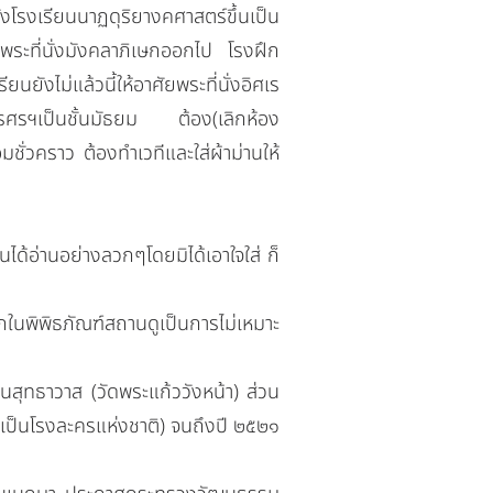
รงเรียนนาฏดุริยางคศาสตร์ขึ้นเป็น
าพระที่นั่งมังคลาภิเษกออกไป โรงฝึก
นยังไม่แล้วนี้ให้อาศัยพระที่นั่งอิศเร
เรศรฯเป็นชั้นมัธยม ต้อง(เลิกห้อง
มชั่วคราว ต้องทำเวทีและใส่ผ้าม่านให้
อ่านอย่างลวกๆโดยมิได้เอาใจใส่ ก็
พิพิธภัณฑ์สถานดูเป็นการไม่เหมาะ
ุทธาวาส (วัดพระแก้ววังหน้า) ส่วน
างเป็นโรงละครแห่งชาติ) จนถึงปี ๒๕๒๑