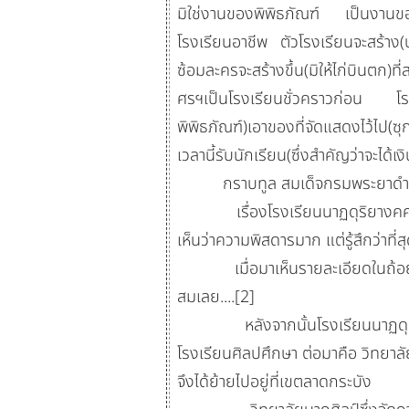
มิใช่งานของพิพิธภัณฑ์ เป็นงานขอ
โรงเรียนอาชีพ ตัวโรงเรียนจะสร้าง(
ซ้อมละครจะสร้างขึ้น(มิให้ไก่บินตก)ที
ศรฯเป็นโรงเรียนชั่วคราวก่อน โรง
พิพิธภัณฑ์)เอาของที่จัดแสดงไว้ไป(ซุ
เวลานี้รับนักเรียน(ซึ่งสำคัญว่าจะได้เง
กราบทูล สมเด็จกรมพระยาดำรง
เรื่องโรงเรียนนาฏดุริยางคศาสตร์
เห็นว่าความพิสดารมาก แต่รู้สึกว่าท
เมื่อมาเห็นรายละเอียดในถ้อยคำห
สมเลย....[2]
หลังจากนั้นโรงเรียนนาฏดุริยางคศ
โรงเรียนศิลปศึกษา ต่อมาคือ วิทยาลั
จึงได้ย้ายไปอยู่ที่เขตลาดกระบัง