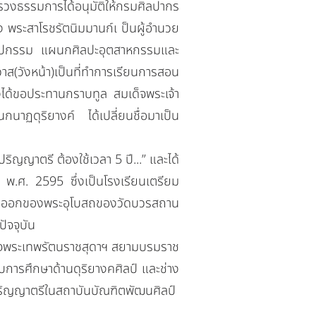
วงธรรมการได้อนุมัติให้กรมศิลปากร
้ง พระสาโรชรัตนิมมานก์เ ป็นผู้อำนวย
ศิลปกรรม แผนกศิลปะอุตสาหกรรมและ
าส(วังหน้า)เป็นที่ทำการเรียนการสอน
ยังได้ขอประทานกราบทูล สมเด็จพระเจ้า
าฏดุริยางค์ ได้เปลี่ยนชื่อมาเป็น
ิญญาตรี ต้องใช้เวลา 5 ปี...” และได้
คม พ.ศ. 2595 ซึ่งเป็นโรงเรียนเตรียม
ตะวันออกของพระอุโบสถของวัดบวรสถาน
ัจจุบัน
็จพระเทพรัตนราชสุดาฯ สยามบรมราช
การศึกษาด้านดุริยางคศิลป์ และช่าง
ริญญาตรีในสถาบันบัณฑิตพัฒนศิลป์