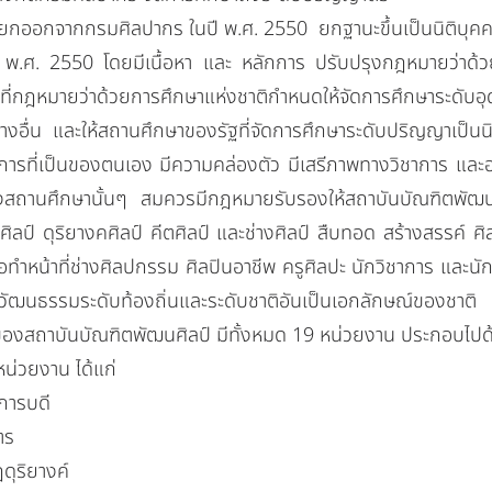
อกจากกรมศิลปากร ในปี พ.ศ. 2550 ยกฐานะขึ้นเป็นนิติบุค
 พ.ศ. 2550 โดยมีเนื้อหา และ หลักการ ปรับปรุงกฎหมายว่าด้
ี่กฎหมายว่าด้วยการศึกษาแห่งชาติกำหนดให้จัดการศึกษาระดับอุ
อย่างอื่น และให้สถานศึกษาของรัฐที่จัดการศึกษาระดับปริญญาเป็น
การที่เป็นของตนเอง มีความคล่องตัว มีเสรีภาพทางวิชาการ และ
งสถานศึกษานั้นๆ สมควรมีกฎหมายรับรองให้สถาบันบัณฑิตพัฒนศ
ศิลป์
ดุริยางคศิลป์
คีตศิลป์
และช่างศิลป์ สืบทอด สร้างสรรค์
่อทำหน้าที่ช่างศิลปกรรม ศิลปินอาชีพ ครูศิลปะ นักวิชาการ และ
วัฒนธรรมระดับท้องถิ่นและระดับชาติอันเป็นเอกลักษณ์ของชาติ
าบันบัณฑิตพัฒนศิลป์ มีทั้งหมด 19 หน่วยงาน ประกอบไปด
ยงาน ได้แก่
รบดี
ตร
ุริยางค์