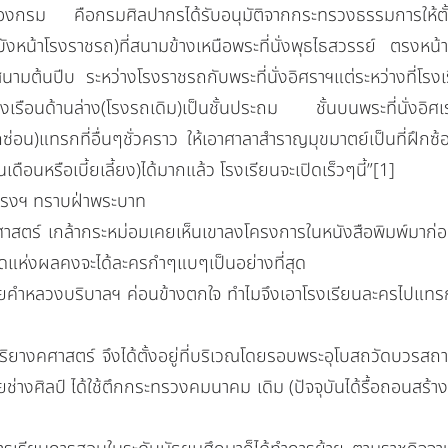
งกรม คือกรมศิลปากรได้รับอนุมัติจากกระทรวงธรรมการให้ตั้งโ
บังหน้าโรงราชรถ)ที่สนามข้างเหนือพระที่นั่งพุธไธสวรรย์ ตรงหน้
่สนามต้นปีบ ระหว่างโรงราชรถกับพระที่นั่งอิศราฯแต่ระหว่างที่โรงเรีย
เรือนด้านล่าง(โรงรถเดิม)เป็นชั้นประถม ชั้นบนพระที่นั่งอิศ
กซ่อน)แทรกที่อื่นๆชั่วคราว ให้เอาศาลาสำราญมุขมาตย์เป็นที่ฝึกซ้อ
ินเดือนหรือเบี้ยเลี้ยง)ได้มากแล้ว โรงเรียนจะเปิดเร็วๆนี้”[1]
ฯ ทราบฝ่าพระบาท
 เกล้ากระหม่อมเคยเห็นเขาลงโครงการในหนังสือพิมพ์มาก่อนได้
ี่สุดแห่งผลคงจะได้ละครกำๆแบๆเป็นอย่างที่สุด
ลวงบริบาลฯ ค่อนข้างตกใจ ทำไมจึงเอาโรงเรียนละครไปแทรกใน
าสตร์ จึงได้ตั้งอยู่ที่บริเวณโดยรอบพระอุโบสถวัดบวรสถานส
ยช่างศิลป์ ได้ใช้ตึกกระทรวงคมนาคม เดิม (ปัจจุบันได้รื้อถอนสร้