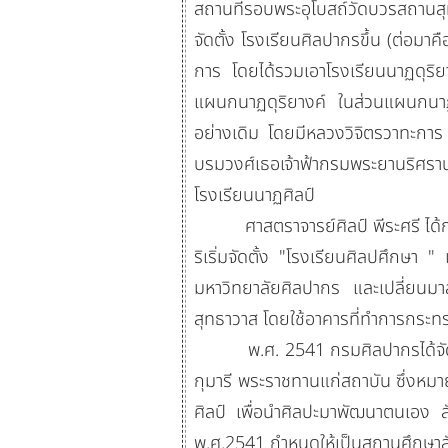
สถานที่รอบพระอุโบสถ์วัดบวรสถานส
จัดตั้ง โรงเรียนศิลปากรขึ้น (ต่อมา
การ โดยได้รวมเอาโรงเรียนนาฏดุร
แผนกนาฏดุริยางค์ ในส่วนแผนกนาฏดุร
อย่างเดิม โดยมีหลวงวิจิตรวาทะการ แ
บรมวงศ์เธอเจ้าฟ้ากรมพระยานริศรา
โรงเรียนนาฏศิลป์
ศาสตราจารย์ศิลป์ พีระศรี ได้กล่าวว
ริเริ่มจัดตั้ง "โรงเรียนศิลปศึกษา 
มหาวิทยาลัยศิลปากร และเปลี่ยนมาส
สุทธาวาส โดยใช้อาคารที่ทำการกระทร
พ.ศ. 2541 กรมศิลปากรได้จัดตั้ง
กุมารี พระราชทานแก่สถาบัน ซึ่งหม
ศิลป์ เพื่อนำศิลปะมาพัฒนาตนเอง
พ.ศ.2541 กำหนดให้เป็นสถานศึกษาส