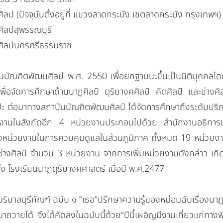
ศิลป
(ปัจจุบันตั้งอยู่ที่ แขวงลาดกระบัง เขตลาดกระบัง กรุงเทพฯ)
ศิลปสุพรรณบุรี
งศิลปนครศรีธรรมราช
พัฒนศิลป์ พ.ศ. 2550 เพื่อยกฐานนะขึ้นเป็นนิติบุคคลโดย
ื่อจัดการศึกษาด้าน
นาฏศิลป์
ดุริยางคศิลป์
คีตศิลป์
และช่างศิล
ิลปะ ต่อมาทางสถาบันบัณฑิตพัฒนศิลป์ ได้จัดการศึกษาถึงระดับปร
หน่วยงานในสังกัดอีก 4 หน่วยงานประกอบไปด้วย สำนักงานอธิ
หน่วยงานในการควบคุมดูแลในส่วนภูมิภาค ทั้งหมด 19 หน่วยง
างศิลป์ จำนวน 3 หน่วยงาน จากการเพิ่มหน่วยงานดังกล่าว เกิดปั
่อตั้ง โรงเรียนนาฏดุริยางคศาสตร์ เมื่อปี พ.ศ.2477
ุรีภัณฑ์ ฉบับ ๑ “เธอ”ปรึกษาความรู้ของหม่อมฉันเรื่องนาฏศ
่งมาถวายได้ จึงได้คัดลงในฉบับนี้ด้วย“ปีนี้เผอิญมีงานเกี่ยวแก่ท