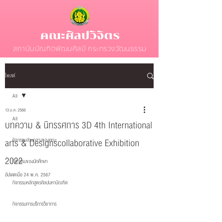
คณะศิลปวิจิตร
สถาบันบัณฑิตพัฒนศิลป์ กระทรวงวัฒนธรรม
โพสต์
All
13 ม.ค. 2566
All
บทความ & นิทรรศการ 3D 4th International
arts & Designscollaborative Exhibition
กิจกรรมส่วนกลางของคณะ
2022
กิจกรรมของนักศึกษา
อัปเดตเมื่อ
24 พ.ค. 2567
กิจกรรมหลักสูตรศิลปมหาบัณฑิต
กิจกรรมการบริการวิชาการ