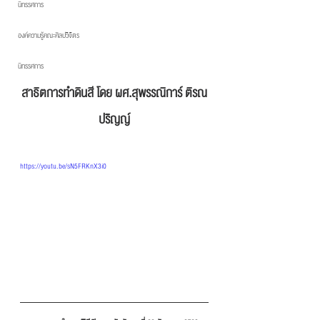
นิทรรศการ
องค์ความรู้คณะศิลปวิจิตร
นิทรรศการ
สาธิตการทำดินสี โดย ผศ.สุพรรณิการ์ ติรณ
ปริญญ์
https://youtu.be/sN5FRKnX3i0