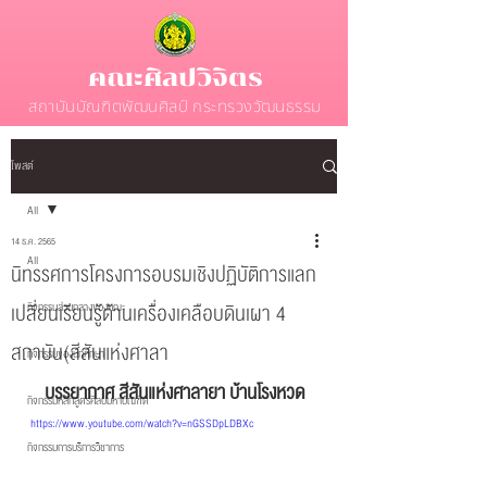
คณะศิลปวิจิตร
สถาบันบัณฑิตพัฒนศิลป์ กระทรวงวัฒนธรรม
โพสต์
All
14 ธ.ค. 2565
All
นิทรรศการโครงการอบรมเชิงปฏิบัติการแลก
เปลี่ยนเรียนรู้ด้านเครื่องเคลือบดินเผา 4
กิจกรรมส่วนกลางของคณะ
สถาบัน(สีสันแห่งศาลา
กิจกรรมของนักศึกษา
บรรยากาศ สีสันแห่งศาลายา บ้านโรงหวด
กิจกรรมหลักสูตรศิลปมหาบัณฑิต
https://www.youtube.com/watch?v=nGSSDpLDBXc
กิจกรรมการบริการวิชาการ